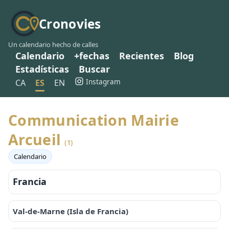
Cronovies
Un calendario hecho de calles
Calendario
+fechas
Recientes
Blog
Estadísticas
Buscar
Instagram
CA
ES
EN
Communication Mairie
Arcueil
(1)
Calendario
Francia
Val-de-Marne (Isla de Francia)