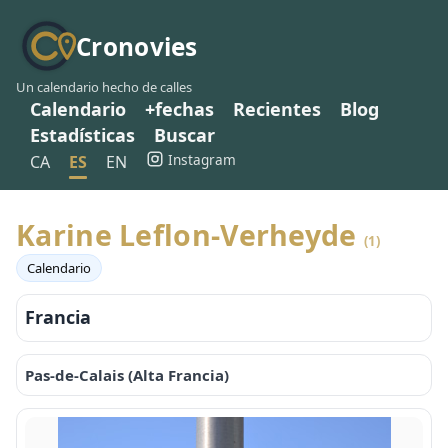
Cronovies
Un calendario hecho de calles
Calendario
+fechas
Recientes
Blog
Estadísticas
Buscar
Instagram
CA
ES
EN
Karine Leflon-Verheyde
(1)
Calendario
Francia
Pas-de-Calais (Alta Francia)