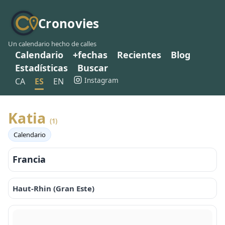
Cronovies
Un calendario hecho de calles
Calendario
+fechas
Recientes
Blog
Estadísticas
Buscar
Instagram
CA
ES
EN
Katia
(1)
Calendario
Francia
Haut-Rhin (Gran Este)