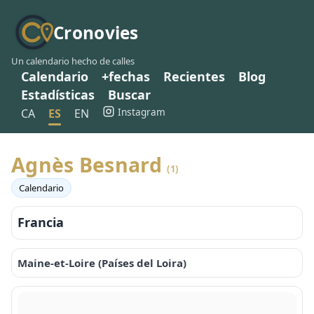
Cronovies
Un calendario hecho de calles
Calendario
+fechas
Recientes
Blog
Estadísticas
Buscar
Instagram
CA
ES
EN
Agnès Besnard
(1)
Calendario
Francia
Maine-et-Loire (Países del Loira)