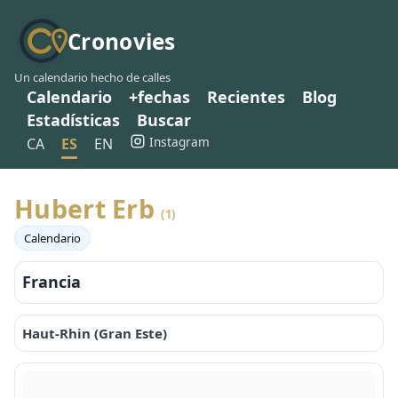
Cronovies
Un calendario hecho de calles
Calendario
+fechas
Recientes
Blog
Estadísticas
Buscar
Instagram
CA
ES
EN
Hubert Erb
(1)
Calendario
Francia
Haut-Rhin (Gran Este)