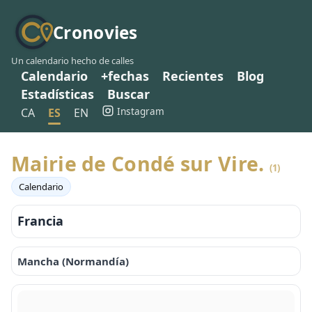
Cronovies
Un calendario hecho de calles
Calendario
+fechas
Recientes
Blog
Estadísticas
Buscar
Instagram
CA
ES
EN
Mairie de Condé sur Vire.
(1)
Calendario
Francia
Mancha (Normandía)