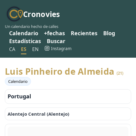
Cronovies
Un calendario hecho de calles
Calendario
+fechas
Recientes
Blog
Estadísticas
Buscar
Instagram
CA
ES
EN
Luis Pinheiro de Almeida
(21)
Calendario
Portugal
Alentejo Central (Alentejo)