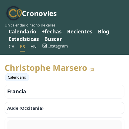
Cronovies
Un calendario hecho de calles
Calendario
+fechas
Recientes
Blog
Estadísticas
Buscar
Instagram
CA
ES
EN
Christophe Marsero
(2)
Calendario
Francia
Aude (Occitania)