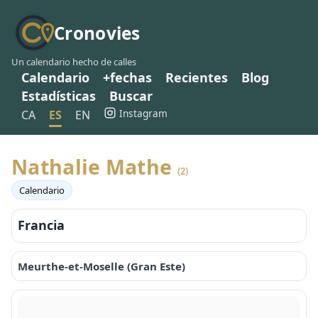
Cronovies
Un calendario hecho de calles
Calendario
+fechas
Recientes
Blog
Estadísticas
Buscar
Instagram
CA
ES
EN
Nathalie Mathe
(2)
Calendario
Francia
Meurthe-et-Moselle (Gran Este)