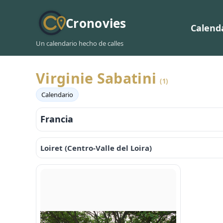
Cronovies
Calend
Un calendario hecho de calles
Virginie Sabatini
(1)
Calendario
Francia
Loiret (Centro-Valle del Loira)