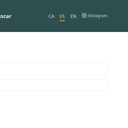
scar
Instagram
CA
ES
EN