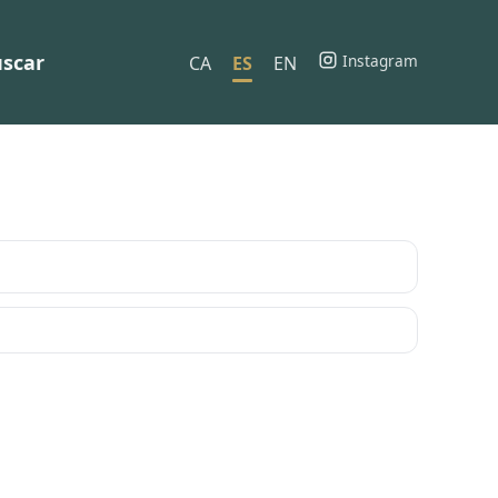
scar
Instagram
CA
ES
EN