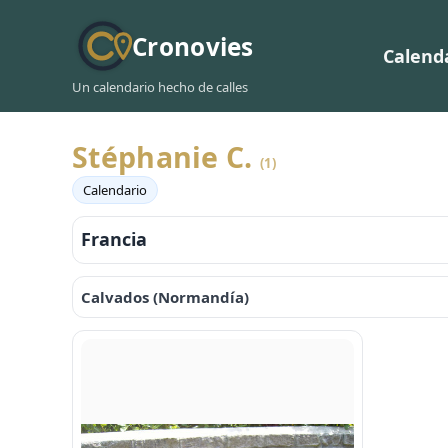
Cronovies
Calend
Un calendario hecho de calles
Stéphanie C.
(1)
Calendario
Francia
Calvados (Normandía)