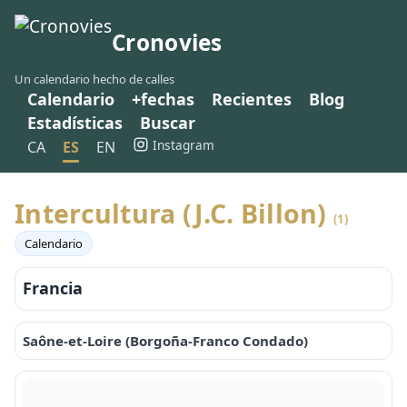
Cronovies
Un calendario hecho de calles
Calendario
+fechas
Recientes
Blog
Estadísticas
Buscar
Instagram
CA
ES
EN
Intercultura (J.C. Billon)
(1)
Calendario
Francia
Saône-et-Loire (Borgoña-Franco Condado)