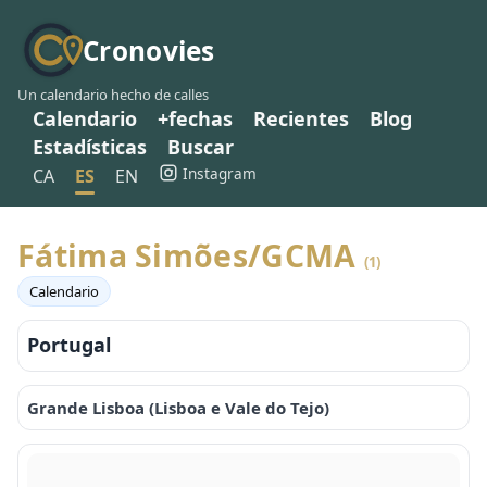
Cronovies
Un calendario hecho de calles
Calendario
+fechas
Recientes
Blog
Estadísticas
Buscar
Instagram
CA
ES
EN
Fátima Simões/GCMA
(1)
Calendario
Portugal
Grande Lisboa (Lisboa e Vale do Tejo)