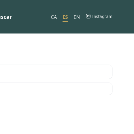
scar
Instagram
CA
ES
EN