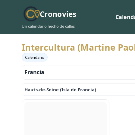
Cronovies
Calend
Un calendario hecho de calles
Intercultura (Martine Paol
Calendario
Francia
Hauts-de-Seine (Isla de Francia)