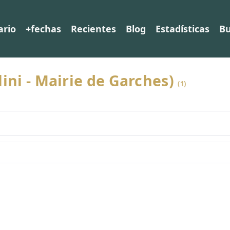
ario
+fechas
Recientes
Blog
Estadísticas
Bu
ini - Mairie de Garches)
(1)