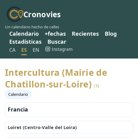
Cronovies
Un calendario hecho de calles
Calendario
+fechas
Recientes
Blog
Estadísticas
Buscar
Instagram
CA
ES
EN
Intercultura (Mairie de
Chatillon-sur-Loire)
(1)
Calendario
Francia
Loiret (Centro-Valle del Loira)