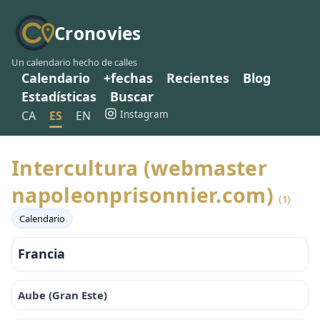
Cronovies
Un calendario hecho de calles
Calendario
+fechas
Recientes
Blog
Estadísticas
Buscar
Instagram
CA
ES
EN
Intercultura (webmaster
napoleonprisonnier.com)
(1)
Calendario
Francia
Aube (Gran Este)