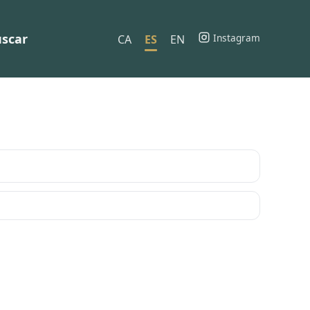
scar
Instagram
CA
ES
EN