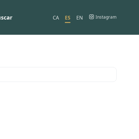
scar
Instagram
CA
ES
EN