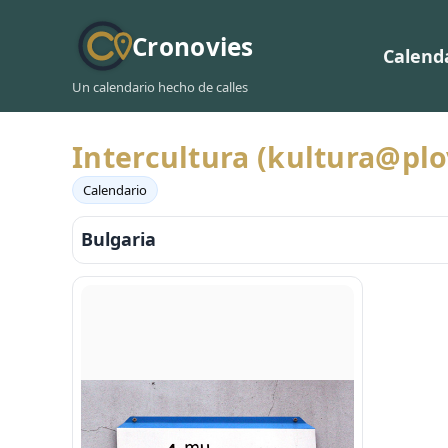
Cronovies
Calend
Un calendario hecho de calles
Intercultura (kultura@pl
Calendario
Bulgaria