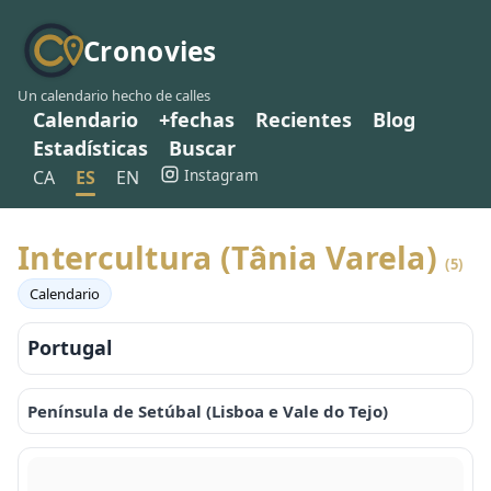
Cronovies
Un calendario hecho de calles
Calendario
+fechas
Recientes
Blog
Estadísticas
Buscar
Instagram
CA
ES
EN
Intercultura (Tânia Varela)
(5)
Calendario
Portugal
Península de Setúbal (Lisboa e Vale do Tejo)