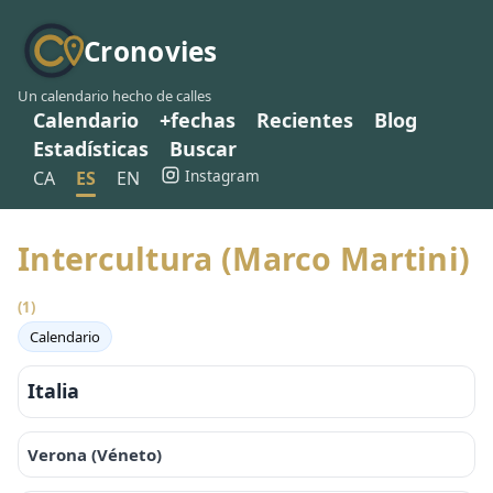
Cronovies
Un calendario hecho de calles
Calendario
+fechas
Recientes
Blog
Estadísticas
Buscar
Instagram
CA
ES
EN
Intercultura (Marco Martini)
(1)
Calendario
Italia
Verona (Véneto)