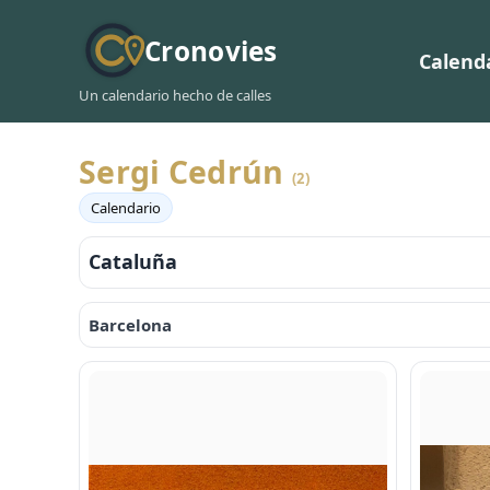
Cronovies
Calend
Un calendario hecho de calles
Sergi Cedrún
(2)
Calendario
Cataluña
Barcelona