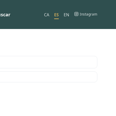
scar
Instagram
CA
ES
EN