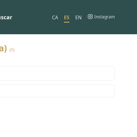
scar
Instagram
CA
ES
EN
sa)
(1)