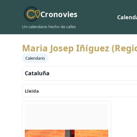
Cronovies
Calend
Un calendario hecho de calles
Maria Josep Iñíguez (Reg
Calendario
Cataluña
Lleida