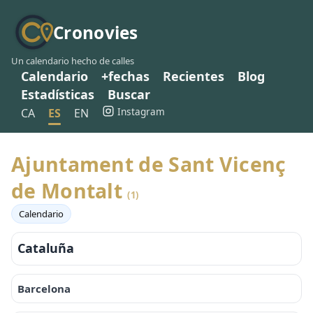
Cronovies
Un calendario hecho de calles
Calendario
+fechas
Recientes
Blog
Estadísticas
Buscar
Instagram
CA
ES
EN
Ajuntament de Sant Vicenç
de Montalt
(1)
Calendario
Cataluña
Barcelona