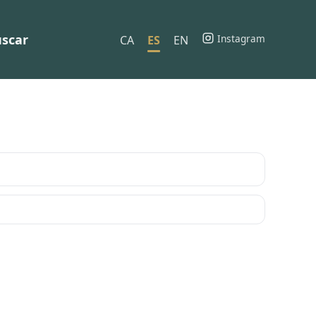
scar
Instagram
CA
ES
EN