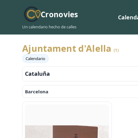
Cronovies
Calend
Un calendario hecho de calles
Ajuntament d'Alella
(1)
Calendario
Cataluña
Barcelona