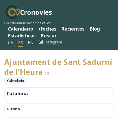
Cronovies
Un calendario hecho de calles
Calendario
+fechas
Recientes
Blog
Estadísticas
Buscar
Instagram
CA
ES
EN
Ajuntament de Sant Sadurní
de l’Heura
(1)
Calendario
Cataluña
Girona