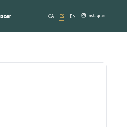
scar
Instagram
CA
ES
EN