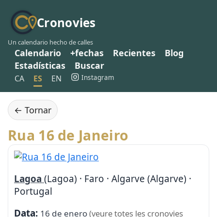
Cronovies
Un calendario hecho de calles
Calendario
+fechas
Recientes
Blog
Estadísticas
Buscar
Instagram
CA
ES
EN
← Tornar
Rua 16 de Janeiro
Lagoa
(Lagoa) · Faro · Algarve (Algarve) ·
Portugal
Data:
16 de enero
(veure totes les cronovies