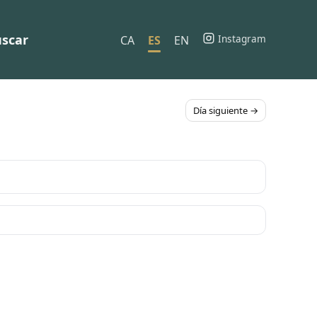
scar
Instagram
CA
ES
EN
Día siguiente →