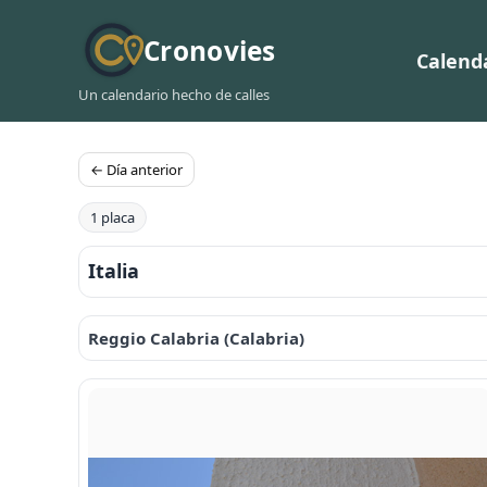
Cronovies
Calend
Un calendario hecho de calles
← Día anterior
1 placa
Italia
Reggio Calabria (Calabria)