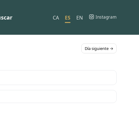
scar
Instagram
CA
ES
EN
Día siguiente →