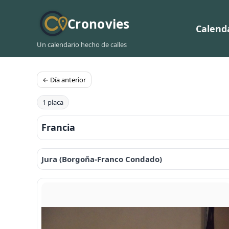
Cronovies
Calend
Un calendario hecho de calles
← Día anterior
1 placa
Francia
Jura (Borgoña-Franco Condado)