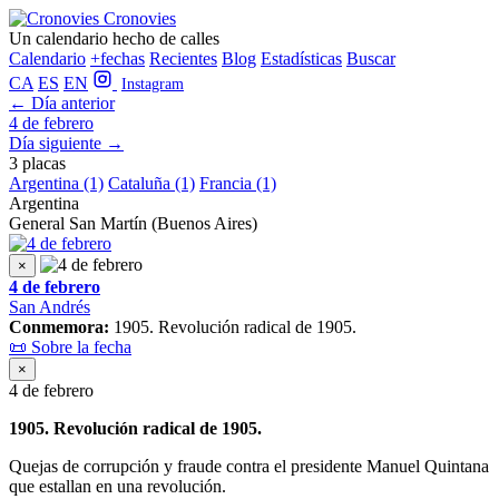
Cronovies
Un calendario hecho de calles
Calendario
+fechas
Recientes
Blog
Estadísticas
Buscar
CA
ES
EN
Instagram
← Día anterior
4 de febrero
Día siguiente →
3 placas
Argentina (1)
Cataluña (1)
Francia (1)
Argentina
General San Martín (Buenos Aires)
×
4 de febrero
San Andrés
Conmemora:
1905. Revolución radical de 1905.
📜 Sobre la fecha
×
4 de febrero
1905. Revolución radical de 1905.
Quejas de corrupción y fraude contra el presidente Manuel Quintana
que estallan en una revolución.