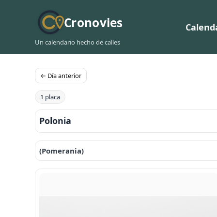
Cronovies
Calend
Un calendario hecho de calles
← Día anterior
1 placa
Polonia
(Pomerania)