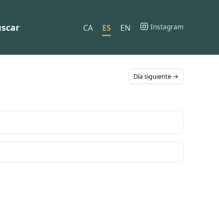
scar
Instagram
CA
ES
EN
Día siguiente →