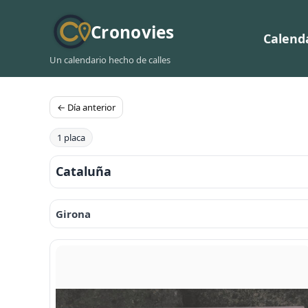
Cronovies
Calend
Un calendario hecho de calles
← Día anterior
1 placa
Cataluña
Girona