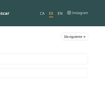
scar
Instagram
CA
ES
EN
Día siguiente →