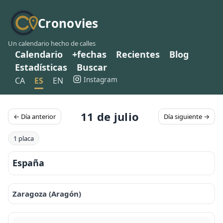
Cronovies
Un calendario hecho de calles
Calendario
+fechas
Recientes
Blog
Estadísticas
Buscar
Instagram
CA
ES
EN
11 de julio
← Día anterior
Día siguiente →
1 placa
España
Zaragoza (Aragón)