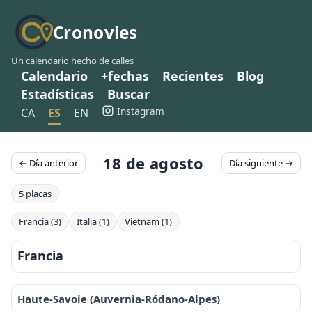
Cronovies
Un calendario hecho de calles
Calendario
+fechas
Recientes
Blog
Estadísticas
Buscar
Instagram
CA
ES
EN
18 de agosto
← Día anterior
Día siguiente →
5 placas
Francia (3)
Italia (1)
Vietnam (1)
Francia
Haute-Savoie (Auvernia-Ródano-Alpes)