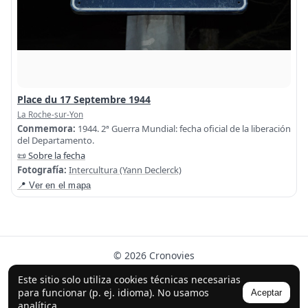
Place du 17 Septembre 1944
La Roche-sur-Yon
Conmemora:
1944. 2ª Guerra Mundial: fecha oficial de la liberación
del Departamento.
📜 Sobre la fecha
Fotografía:
Intercultura (Yann Declerck)
📍 Ver en el mapa
© 2026 Cronovies
Historia en las calles · Desarrollado con la ayuda de IA
Este sitio solo utiliza cookies técnicas necesarias
(ChatGPT).
para funcionar (p. ej. idioma). No usamos
Aceptar
analítica.
Síguenos en Instagram