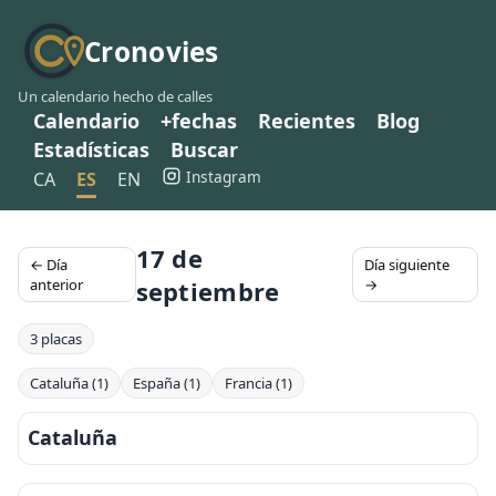
Cronovies
Un calendario hecho de calles
Calendario
+fechas
Recientes
Blog
Estadísticas
Buscar
Instagram
CA
ES
EN
17 de
← Día
Día siguiente
anterior
septiembre
→
3 placas
Cataluña (1)
España (1)
Francia (1)
Cataluña