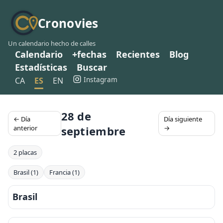
Cronovies
Un calendario hecho de calles
Calendario
+fechas
Recientes
Blog
Estadísticas
Buscar
Instagram
CA
ES
EN
28 de
← Día
Día siguiente
anterior
septiembre
→
2 placas
Brasil (1)
Francia (1)
Brasil