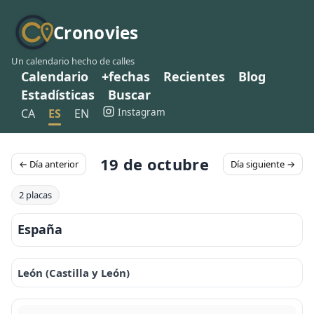
Cronovies
Un calendario hecho de calles
Calendario
+fechas
Recientes
Blog
Estadísticas
Buscar
Instagram
CA
ES
EN
19 de octubre
← Día anterior
Día siguiente →
2 placas
España
León (Castilla y León)