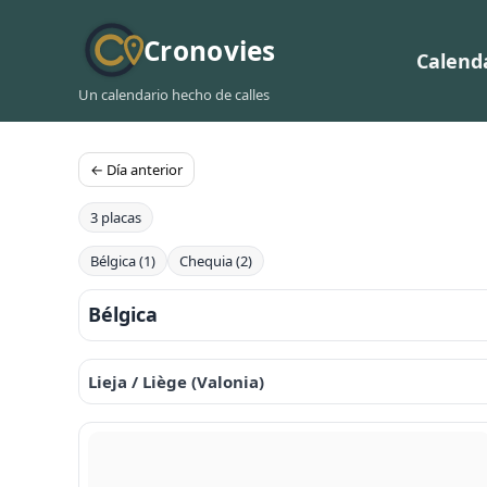
Cronovies
Calend
Un calendario hecho de calles
← Día anterior
3 placas
Bélgica (1)
Chequia (2)
Bélgica
Lieja / Liège (Valonia)