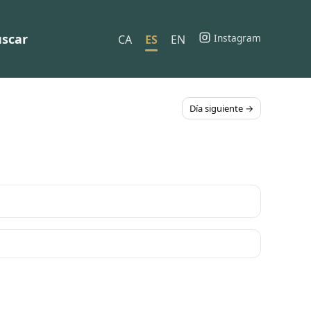
scar
Instagram
CA
ES
EN
Día siguiente →