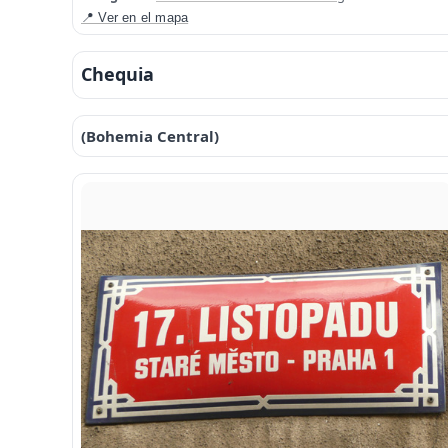
📍 Ver en el mapa
Chequia
(Bohemia Central)