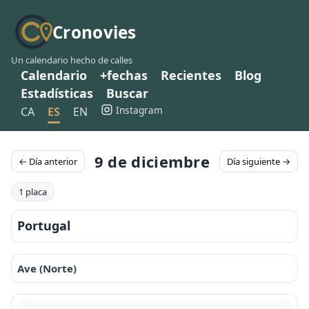
Cronovies
Un calendario hecho de calles
Calendario
+fechas
Recientes
Blog
Estadísticas
Buscar
Instagram
CA
ES
EN
9 de diciembre
← Día anterior
Día siguiente →
1 placa
Portugal
Ave (Norte)