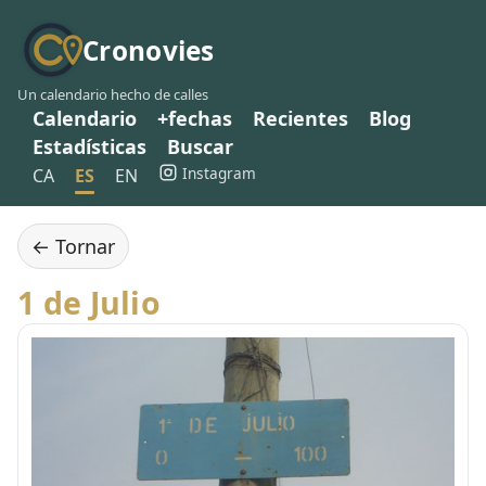
Cronovies
Un calendario hecho de calles
Calendario
+fechas
Recientes
Blog
Estadísticas
Buscar
Instagram
CA
ES
EN
← Tornar
1 de Julio