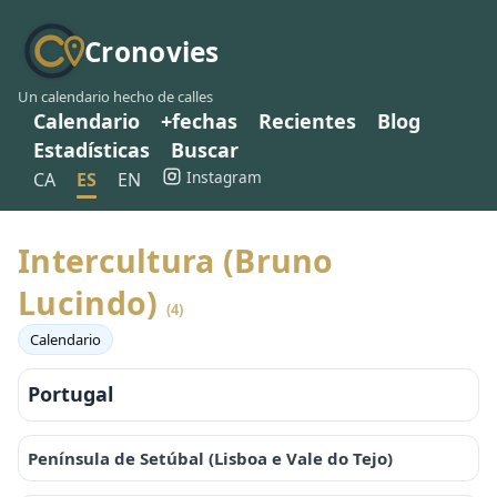
Cronovies
Un calendario hecho de calles
Calendario
+fechas
Recientes
Blog
Estadísticas
Buscar
Instagram
CA
ES
EN
Intercultura (Bruno
Lucindo)
(4)
Calendario
Portugal
Península de Setúbal (Lisboa e Vale do Tejo)