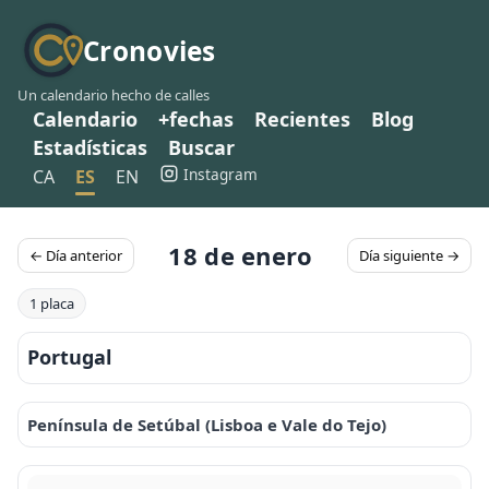
Cronovies
Un calendario hecho de calles
Calendario
+fechas
Recientes
Blog
Estadísticas
Buscar
Instagram
CA
ES
EN
18 de enero
← Día anterior
Día siguiente →
1 placa
Portugal
Península de Setúbal (Lisboa e Vale do Tejo)