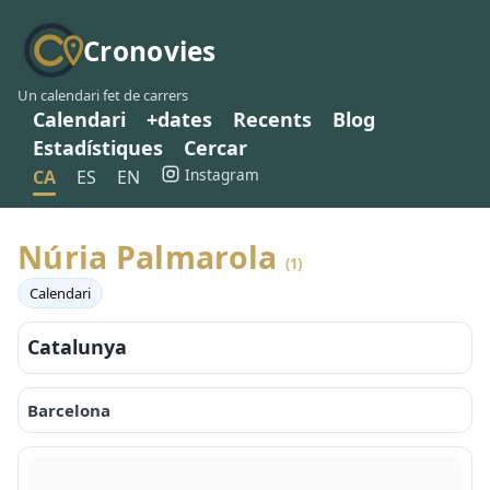
Cronovies
Un calendari fet de carrers
Calendari
+dates
Recents
Blog
Estadístiques
Cercar
Instagram
CA
ES
EN
Núria Palmarola
(1)
Calendari
Catalunya
Barcelona