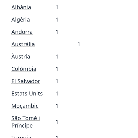
Albània
1
Algèria
1
Andorra
1
Austràlia
1
Àustria
1
Colòmbia
1
El Salvador
1
Estats Units
1
Moçambic
1
São Tomé i
1
Príncipe
Turquia
1