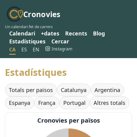
Cronovies
Un calendari fet de carrers
Calendari
+dates
Recents
Blog
Estadístiques
Cercar
Instagram
CA
ES
EN
Estadístiques
Totals per països
Catalunya
Argentina
Espanya
França
Portugal
Altres totals
Cronovies per països