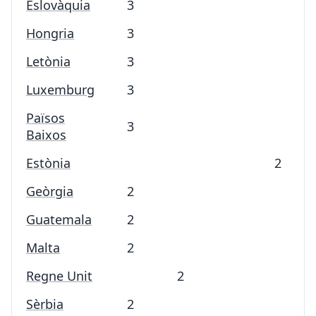
Eslovàquia
3
Hongria
3
Letònia
3
Luxemburg
3
Països
3
Baixos
Estònia
2
Geòrgia
2
Guatemala
2
Malta
2
Regne Unit
2
Sèrbia
2