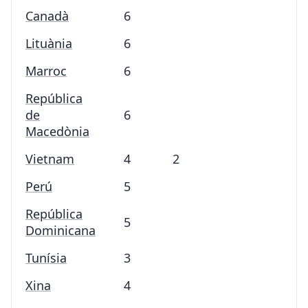
Canadà
6
Lituània
6
Marroc
6
República
de
6
Macedònia
Vietnam
4
2
Perú
5
República
5
Dominicana
Tunísia
3
Xina
4