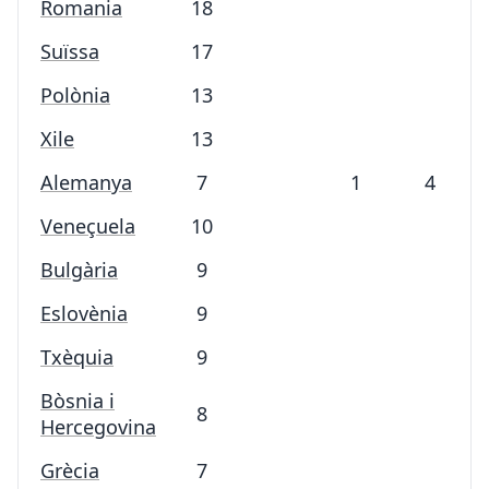
Romania
18
Suïssa
17
Polònia
13
Xile
13
Alemanya
7
1
4
Veneçuela
10
Bulgària
9
Eslovènia
9
Txèquia
9
Bòsnia i
8
Hercegovina
Grècia
7