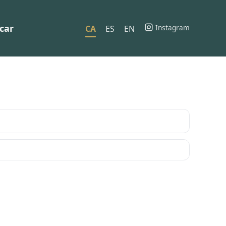
car
Instagram
CA
ES
EN