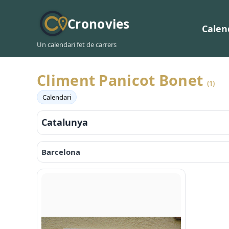
Cronovies
Calen
Un calendari fet de carrers
Climent Panicot Bonet
(1)
Calendari
Catalunya
Barcelona