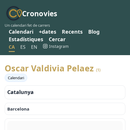
Cronovies
Un calendari fet de carrers
Calendari
+dates
Recents
Blog
Estadístiques
Cercar
Instagram
CA
ES
EN
Oscar Valdivia Pelaez
(1)
Calendari
Catalunya
Barcelona