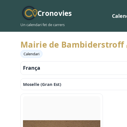
Cronovies
Calen
Un calendari fet de carrers
Mairie de Bambiderstroff
Calendari
França
Moselle (Gran Est)