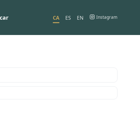
car
Instagram
CA
ES
EN