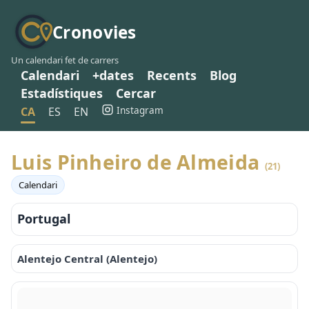
Cronovies
Un calendari fet de carrers
Calendari
+dates
Recents
Blog
Estadístiques
Cercar
Instagram
CA
ES
EN
Luis Pinheiro de Almeida
(21)
Calendari
Portugal
Alentejo Central (Alentejo)