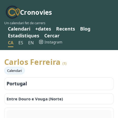
Cronovies
Un calendari fet de carrers
Calendari
+dates
Recents
Blog
Estadístiques
Cercar
Instagram
CA
ES
EN
Carlos Ferreira
(1)
Calendari
Portugal
Entre Douro e Vouga (Norte)