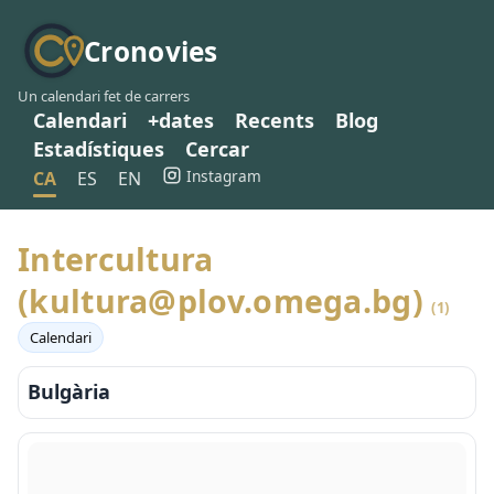
Cronovies
Un calendari fet de carrers
Calendari
+dates
Recents
Blog
Estadístiques
Cercar
Instagram
CA
ES
EN
Intercultura
(kultura@plov.omega.bg)
(1)
Calendari
Bulgària